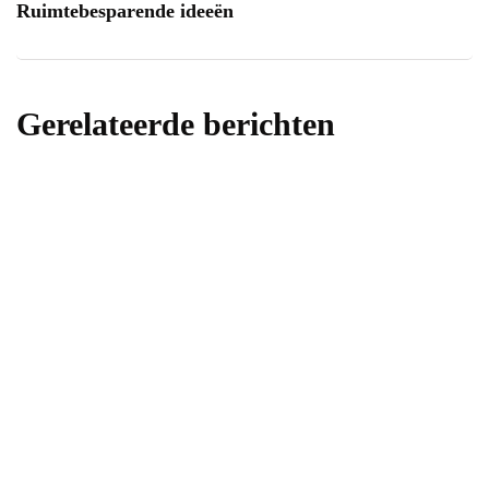
Ruimtebesparende ideeën
Gerelateerde berichten
algemeen
huis
Industriële schoonmaak en frituur
schoonmaken voor een hygiënische
werkomgeving
Door
samonlinemarketing
13 november 2024