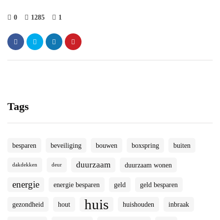
0
1285
1
Tags
besparen
beveiliging
bouwen
boxspring
buiten
duurzaam
duurzaam wonen
dakdekken
deur
energie
energie besparen
geld
geld besparen
huis
gezondheid
hout
huishouden
inbraak