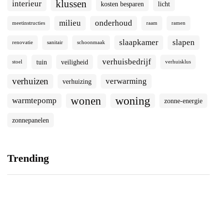
klussen
interieur
kosten besparen
licht
milieu
onderhoud
meetinstructies
raam
ramen
slaapkamer
slapen
renovatie
sanitair
schoonmaak
verhuisbedrijf
tuin
veiligheid
stoel
verhuisklus
verhuizen
verwarming
verhuizing
woning
wonen
warmtepomp
zonne-energie
zonnepanelen
Trending