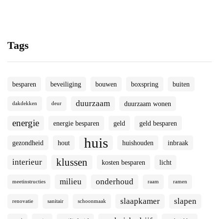
Tags
besparen
beveiliging
bouwen
boxspring
buiten
duurzaam
duurzaam wonen
dakdekken
deur
energie
energie besparen
geld
geld besparen
huis
gezondheid
hout
huishouden
inbraak
klussen
interieur
kosten besparen
licht
milieu
onderhoud
meetinstructies
raam
ramen
slaapkamer
slapen
renovatie
sanitair
schoonmaak