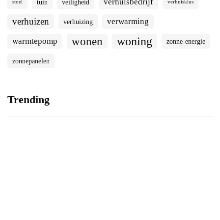
verhuisbedrijf
tuin
veiligheid
stoel
verhuisklus
verhuizen
verwarming
verhuizing
woning
wonen
warmtepomp
zonne-energie
zonnepanelen
Trending