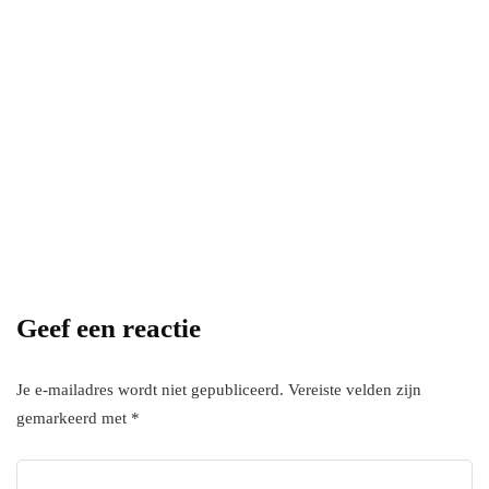
Power your team
with InHype
[mc4wp_form id="17"]
Add some text to explain benefits of
subscripton on your services.
Geef een reactie
Je e-mailadres wordt niet gepubliceerd.
Vereiste velden zijn
gemarkeerd met
*