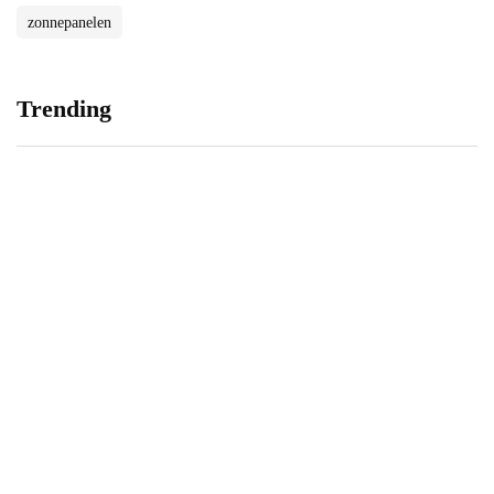
zonnepanelen
Trending
Verhuizen doe je zo!
Realistische vlamverlichting
voor de openhaard