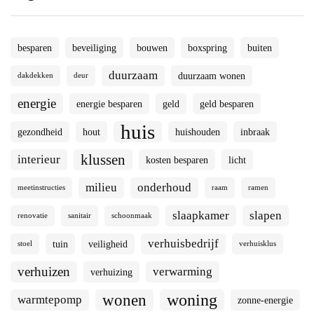
besparen
beveiliging
bouwen
boxspring
buiten
duurzaam
duurzaam wonen
dakdekken
deur
energie
energie besparen
geld
geld besparen
huis
gezondheid
hout
huishouden
inbraak
klussen
interieur
kosten besparen
licht
milieu
onderhoud
meetinstructies
raam
ramen
slaapkamer
slapen
renovatie
sanitair
schoonmaak
verhuisbedrijf
tuin
veiligheid
stoel
verhuisklus
verhuizen
verwarming
verhuizing
woning
wonen
warmtepomp
zonne-energie