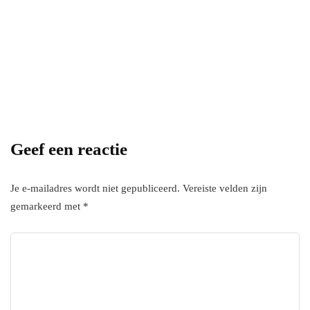
with InHype
[mc4wp_form id="17"]
Add some text to explain benefits of
subscripton on your services.
Geef een reactie
Je e-mailadres wordt niet gepubliceerd.
Vereiste velden zijn
gemarkeerd met
*