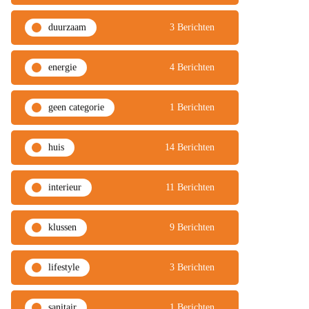
duurzaam
3 Berichten
energie
4 Berichten
geen categorie
1 Berichten
huis
14 Berichten
interieur
11 Berichten
klussen
9 Berichten
lifestyle
3 Berichten
sanitair
1 Berichten