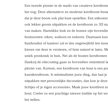
Een tweede pionier in de markt van creatieve kerstbom
het oog. Deze alternatieve en moderne kerstboom bestaat 
dat je deze boom ook plat kunt opstellen. Een uitkoms
ook lekker groots uitpakken en de kerstboom zo 3D mak
van maken. Hartstikke leuk en de bomen zijn bovendien
houtsoorten: eiken, walnoot en esdoorn. Daarnaast kun
huishouden of kantoor zal er dus ongetwijfeld iets tuss
kiezen om deze te versieren, of hem naturel te laten. M
uniek pronkstuk in huis. Net als de houten kerstbomen 
Dankzij de oliecoating gaan ze bovendien ontzettend la
plezier van. Kortom, een kerstboom van hout is een pra
kunstkerstboom. Is minimalisme jouw ding, dan laat je 
uitpakken met persoonlijke decoraties, dan kun je dez
lichtjes of je eigen accessoires. Maak jouw kerstfeest 
hout. Creëer zo een prachtige nieuwe traditie op het w
het milieu.