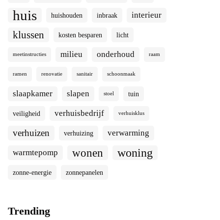
huis
interieur
huishouden
inbraak
klussen
kosten besparen
licht
milieu
onderhoud
meetinstructies
raam
ramen
renovatie
sanitair
schoonmaak
slaapkamer
slapen
tuin
stoel
verhuisbedrijf
veiligheid
verhuisklus
verhuizen
verwarming
verhuizing
woning
wonen
warmtepomp
zonne-energie
zonnepanelen
Trending