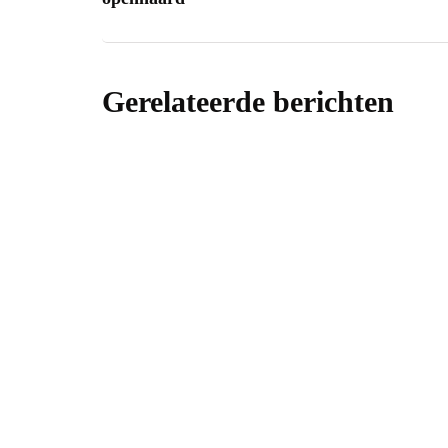
Gerelateerde berichten
interieur
Plinten ko
afwerking
Door
samonlinema