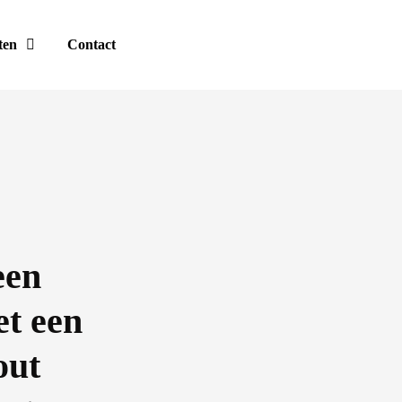
ten
Contact
een
et een
out