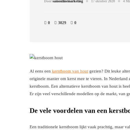
Door
samonlinemarketing
17 oktober 2020
4 Mi
0
3029
0
Al eens een
kerstboom van hout
gezien? Dit leuke alte
originele manier om kerst mee te vieren. In Nederland
kerstboom. Een alternatieve kerstboom van hout is he
Er zijn veel verschillende modellen op de markt, van gr
De vele voordelen van een kerst
Een traditionele kerstboom lijkt vaak prachtig, maar va