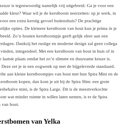
uze is tegenwoordig namelijk vrij uitgebreid. Ga je voor een
lde kleur? Waar wil je de kerstboom neerzetten: op je werk, in
, voor een extra kerstig gevoel buitenshuis? De prachtige
lijke opties. De kleinere kerstboom van hout kun je prima in je
rbeeld. Zo’n houten kerstboompje geeft gelijk sfeer aan een
erdagen. Dankzij het rustige en moderne design zal geen collega
 vinden, integendeel. Met een kerstboom van hout in huis of in
de laatste plaats omdat het zo’n slimme en duurzame keuze is.
. Deze zet je in een oogwenk op met de bijgeleverde standaard.
efte aan kleine kerstboompjes van hout met hun Spira Mini en de
 kerstboom kopen, dan kom je uit bij de Spira Slim: een grote
esbehalve mini, is de Spira Large. Dit is de meestverkochte
m wat minder ruimte in willen laten nemen, is er de Spira
m van hout.
kerstbomen van Yelka