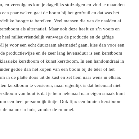
n, en vervolgens kun je dagelijks stofzuigen en vind je maanden
 een paar weken gaat de boom bij het grofvuil en dat was het
redelijke hoogte te bereiken. Veel mensen die van de naalden af
kerstboom als alternatief. Maar ook deze heeft zo z’n voors en
t heel milieuvriendelijk vanwege de productie en de giftige
il je voor een echt duurzaam alternatief gaan, kies dan voor een
de productiewijze en de zeer lang levensduur is een kerstboom
 klassieke kerstboom of kunst kerstboom. In een handomdraai in
inder gedoe dan het kopen van een boom bij de teler of het
 in de platte doos uit de kast en zet hem naar wens in elkaar.
en kerstboom te versieren, maar eigenlijk is dat helemaal niet
n kerstboom van hout is dat je hem helemaal naar eigen smaak kunt
oom een heel persoonlijk tintje. Ook fijn: een houten kerstboom
van de natuur in huis, zonder de rommel.