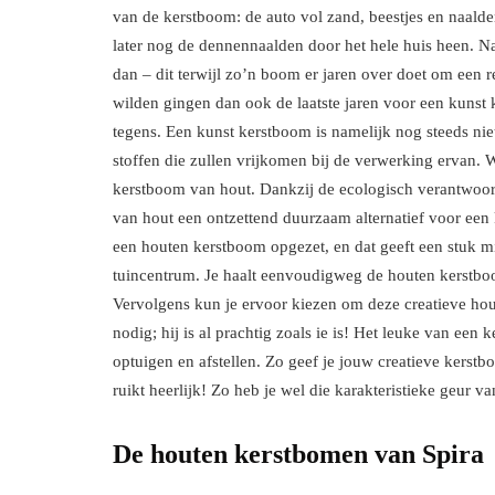
van de kerstboom: de auto vol zand, beestjes en naalde
later nog de dennennaalden door het hele huis heen. Na
dan – dit terwijl zo’n boom er jaren over doet om een 
wilden gingen dan ook de laatste jaren voor een kunst 
tegens. Een kunst kerstboom is namelijk nog steeds nie
stoffen die zullen vrijkomen bij de verwerking ervan. W
kerstboom van hout. Dankzij de ecologisch verantwoor
van hout een ontzettend duurzaam alternatief voor een
een houten kerstboom opgezet, en dat geeft een stuk m
tuincentrum. Je haalt eenvoudigweg de houten kerstboom
Vervolgens kun je ervoor kiezen om deze creatieve hout
nodig; hij is al prachtig zoals ie is! Het leuke van ee
optuigen en afstellen. Zo geef je jouw creatieve kerstb
ruikt heerlijk! Zo heb je wel die karakteristieke geur 
De houten kerstbomen van Spira