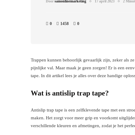
Door
samonlinemarketing
17 april 2023
2 Minut
0
1458
0
Trappen kunnen behoorlijk gevaarlijk zijn, zeker als ze
pijnlijke val. Maar maak je geen zorgen! Er is een eenv
tape. In dit artikel lees je alles over deze handige opl
Wat is antislip trap tape?
Antislip trap tape is een zelfklevende tape met een str
maken. Het zorgt voor meer grip en voorkomt uitglijden, 
verschillende kleuren en afmetingen, zodat je het perfe