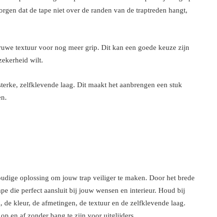
zorgen dat de tape niet over de randen van de traptreden hangt,
 ruwe textuur voor nog meer grip. Dit kan een goede keuze zijn
 zekerheid wilt.
sterke, zelfklevende laag. Dit maakt het aanbrengen een stuk
en.
voudige oplossing om jouw trap veiliger te maken. Door het brede
pe die perfect aansluit bij jouw wensen en interieur. Houd bij
, de kleur, de afmetingen, de textuur en de zelfklevende laag.
 op en af zonder bang te zijn voor uitglijders.