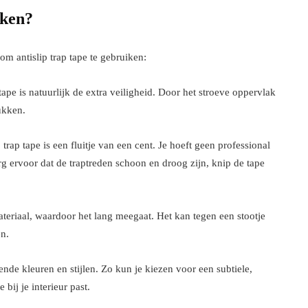
iken?
om antislip trap tape te gebruiken:
 tape is natuurlijk de extra veiligheid. Door het stroeve oppervlak
ukken.
rap tape is een fluitje van een cent. Je hoeft geen professional
rg ervoor dat de traptreden schoon en droog zijn, knip de tape
ateriaal, waardoor het lang meegaat. Het kan tegen een stootje
n.
llende kleuren en stijlen. Zo kun je kiezen voor een subtiele,
bij je interieur past.