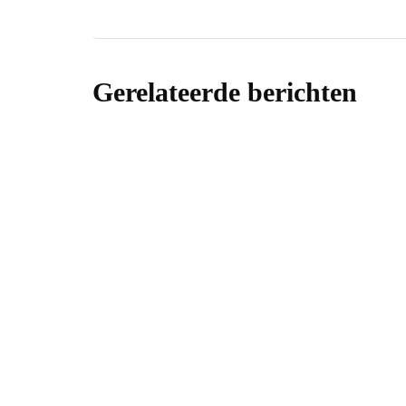
Gerelateerde berichten
algemeen
Industrië
voor een 
Door
samonlinema