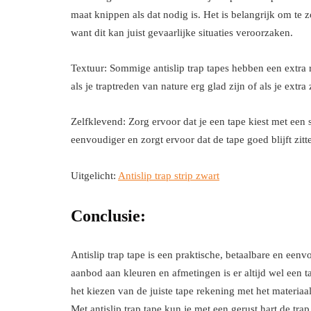
maat knippen als dat nodig is. Het is belangrijk om te 
want dit kan juist gevaarlijke situaties veroorzaken.
Textuur: Sommige antislip trap tapes hebben een extra
als je traptreden van nature erg glad zijn of als je extra
Zelfklevend: Zorg ervoor dat je een tape kiest met een 
eenvoudiger en zorgt ervoor dat de tape goed blijft zitt
Uitgelicht:
Antislip trap strip zwart
Conclusie:
Antislip trap tape is een praktische, betaalbare en een
aanbod aan kleuren en afmetingen is er altijd wel een ta
het kiezen van de juiste tape rekening met het materiaal
Met antislip trap tape kun je met een gerust hart de trap