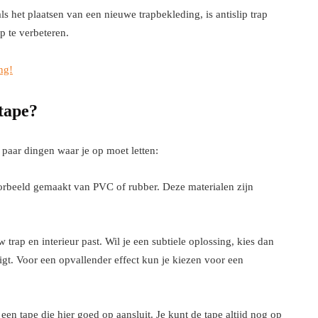
ls het plaatsen van een nieuwe trapbekleding, is antislip trap
p te verbeteren.
ng!
 tape?
en paar dingen waar je op moet letten:
oorbeeld gemaakt van PVC of rubber. Deze materialen zijn
trap en interieur past. Wil je een subtiele oplossing, kies dan
ligt. Voor een opvallender effect kun je kiezen voor een
een tape die hier goed op aansluit. Je kunt de tape altijd nog op