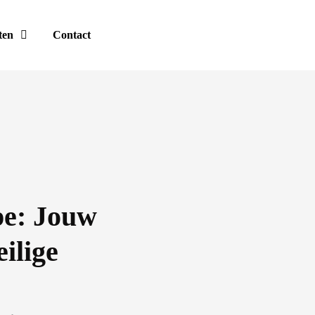
ten
Contact
pe: Jouw
ilige