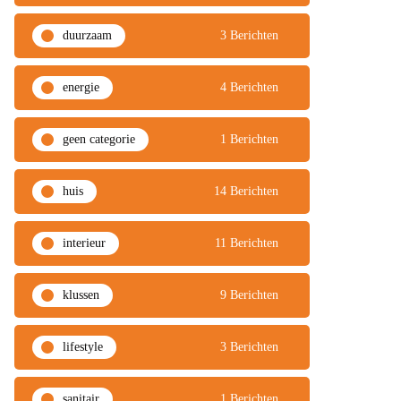
duurzaam
3 Berichten
energie
4 Berichten
geen categorie
1 Berichten
huis
14 Berichten
interieur
11 Berichten
klussen
9 Berichten
lifestyle
3 Berichten
sanitair
1 Berichten