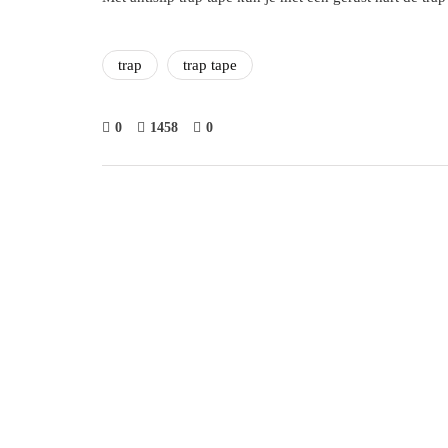
trap
trap tape
0
1458
0