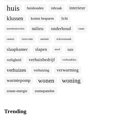
huis
interieur
huishouden
inbraak
klussen
kosten besparen
licht
milieu
onderhoud
meetinstructies
raam
ramen
renovatie
sanitair
schoonmaak
slaapkamer
slapen
tuin
stoel
verhuisbedrijf
veiligheid
verhuisklus
verhuizen
verwarming
verhuizing
woning
wonen
warmtepomp
zonne-energie
zonnepanelen
Trending